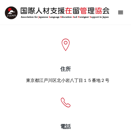
コ
ン
お気軽にお問い合わせください。
テ
ン
ツ
へ
ス
キ
ッ
住所
プ
東京都江戸川区北小岩八丁目１５番地２号
電話