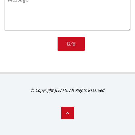
送信
© Copyright JLEAFS. All Rights Reserved
ト
ッ
プ
に